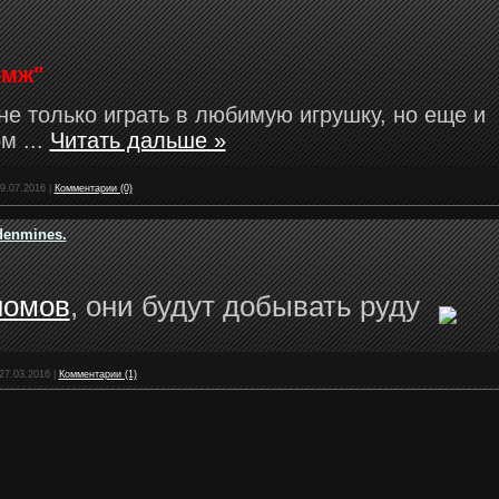
омж"
не только играть в любимую игрушку, но еще и
ом
...
Читать дальше »
9.07.2016
|
Комментарии (0)
denmines.
номов
, они будут добывать руду
27.03.2016
|
Комментарии (1)