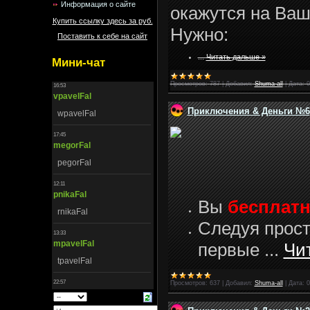
Информация о сайте
окажутся на Ваш
Купить ссылку здесь за
руб.
Нужно:
Поставить к себе на сайт
...
Читать дальше »
Мини-чат
Просмотров:
787
|
Добавил:
Shuma-all
|
Дата:
0
Приключения & Деньги №6
Вы
бесплат
Следуя прост
первые
...
Чи
Просмотров:
637
|
Добавил:
Shuma-all
|
Дата:
0