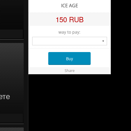
ICE AGE
150 RUB
way to pay:
Buy
Share
ете