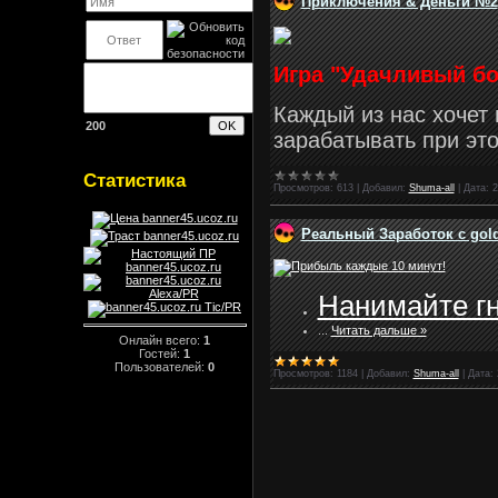
Приключения & Деньги №2
Игра "Удачливый б
Каждый из нас хочет 
200
зарабатывать при эт
Статистика
Просмотров:
613
|
Добавил:
Shuma-all
|
Дата:
2
Реальный Заработок с gol
Нанимайте г
...
Читать дальше »
Онлайн всего:
1
Гостей:
1
Пользователей:
0
Просмотров:
1184
|
Добавил:
Shuma-all
|
Дата: