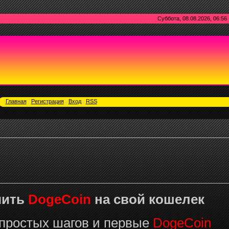
Суббота, 08.08.2026, 06:56
Главная
|
Регистрация
|
Вход
|
RSS
чить
DogeCoin
на свой кошелек
 простых шагов и первые
DogeCoin